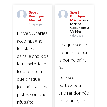
Sport
Sport
Boutique
Boutique
Méribel
Méribel
is at
Méribel,
3 days ago
Coeur des 3
Vallées.
L’hiver, Charles
4 days ago
accompagne
Chaque sortie
les skieurs
commence par
dans le choix de
la bonne paire.
leur matériel de
🥾
location pour
Que vous
que chaque
partiez pour
journée sur les
une randonnée
pistes soit une
en famille, un
réussite.