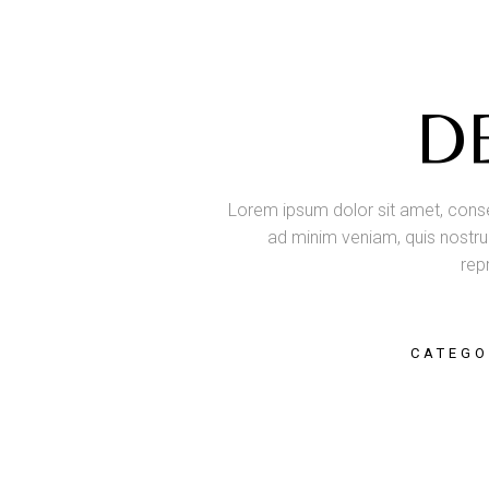
D
Lorem ipsum dolor sit amet, consec
ad minim veniam, quis nostrud
repr
CATEGO