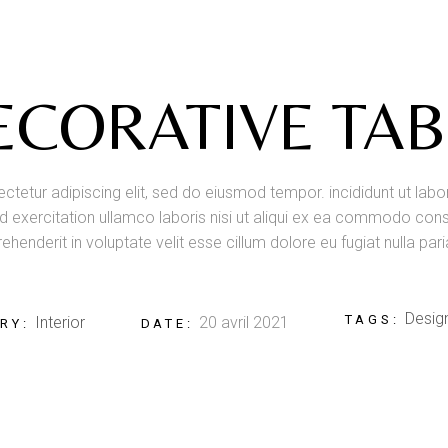
ECORATIVE TAB
tetur adipiscing elit, sed do eiusmod tempor. incididunt ut lab
 exercitation ullamco laboris nisi ut aliqui ex ea commodo conse
ehenderit in voluptate velit esse cillum dolore eu fugiat nulla pari
Desig
TAGS:
Interior
20 avril 2021
RY:
DATE: