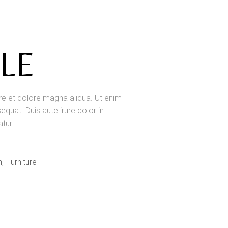
LE
ore et dolore magna aliqua. Ut enim
quat. Duis aute irure dolor in
atur.
n
Furniture