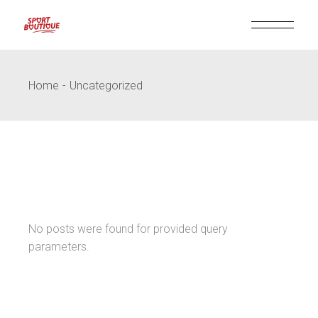
Skip
to
the
content
Home
Uncategorized
No posts were found for provided query
parameters.