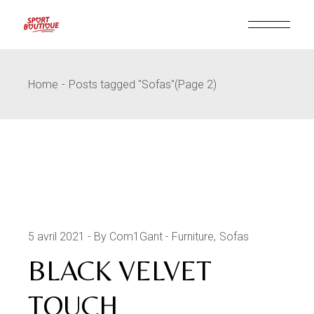
Skip
to
the
content
Home
Posts tagged "Sofas"
(Page 2)
5 avril 2021
By Com1Gant
Furniture
Sofas
BLACK VELVET
TOUCH