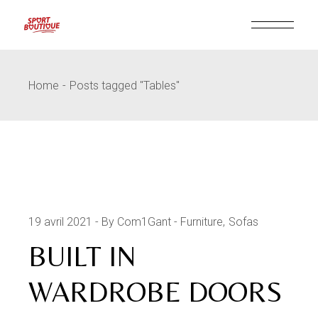
Skip
to
the
content
Home
Posts tagged "Tables"
19 avril 2021
By Com1Gant
Furniture
Sofas
BUILT IN
WARDROBE DOORS